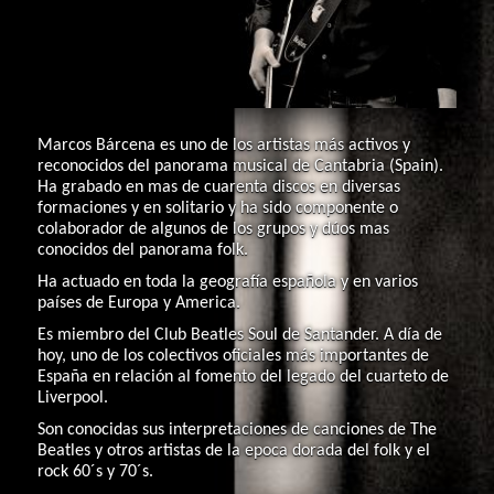
Marcos Bárcena es uno de los artistas más activos y
reconocidos del panorama musical de Cantabria (Spain).
Ha grabado en mas de cuarenta discos en diversas
formaciones y en solitario y ha sido componente o
colaborador de algunos de los grupos y dúos mas
conocidos del panorama folk.
Ha actuado en toda la geografía española y en varios
países de Europa y America.
Es miembro del Club Beatles Soul de Santander. A día de
hoy, uno de los colectivos oficiales más importantes de
España en relación al fomento del legado del cuarteto de
Liverpool.
Son conocidas sus interpretaciones de canciones de The
Beatles y otros artistas de la epoca dorada del folk y el
rock 60´s y 70´s.